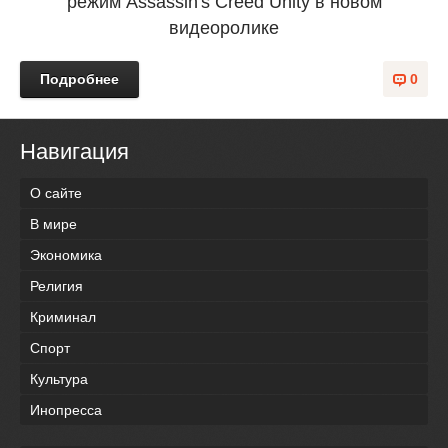
режим Assassin's Creed Unity в новом
видеоролике
Подробнее
0
Навигация
О сайте
В мире
Экономика
Религия
Криминал
Спорт
Культура
Инопресса