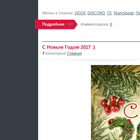
Метки к статье:
DDOS
,
DISCORD
,
TS
,
TeamSpeak
,
П
Подробнее
Комментариев:
6
С Новым Годом 2017 :)
Категория:
Главная