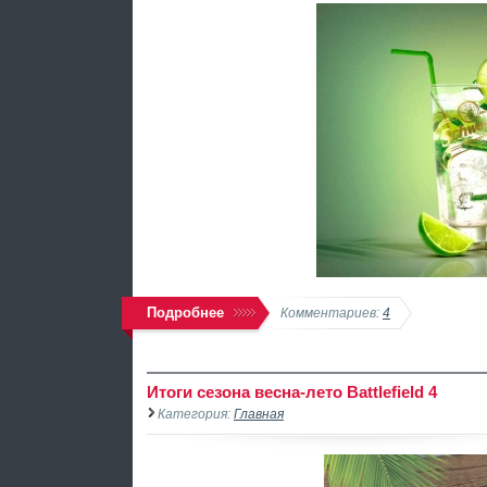
Подробнее
Комментариев:
4
Итоги сезона весна-лето Battlefield 4
Категория:
Главная