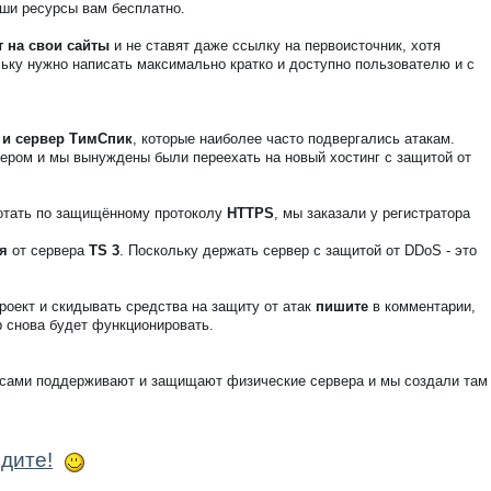
аши ресурсы вам бесплатно.
т на свои сайты
и не ставят даже ссылку на первоисточник, хотя
льку нужно написать максимально кратко и доступно пользователю и с
 и сервер ТимСпик
, которые наиболее часто подвергались атакам.
дером и мы вынуждены были переехать на новый хостинг с защитой от
отать по защищённому протоколу
HTTPS
, мы заказали у регистратора
я
от сервера
TS 3
. Поскольку держать сервер с защитой от DDoS - это
роект и скидывать средства на защиту от атак
пишите
в комментарии,
р снова будет функционировать.
сами поддерживают и защищают физические сервера и мы создали там
дите!