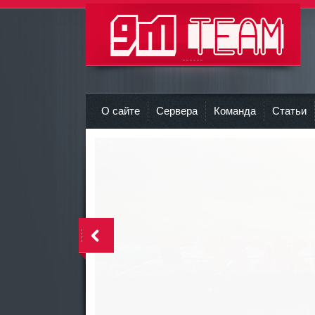
9m-team Команда 9M
r
О сайте
Сервера
Команда
Статьи
<