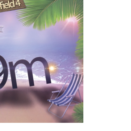
нов
ост
и