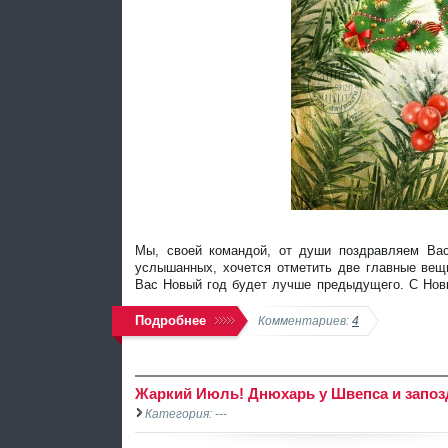
Мы, своей командой, от души поздравляем Вас
услышанных, хочется отметить две главные вещи,
Вас Новый год будет лучше предыдущего. С Нов
Подробнее
Комментариев:
4
Жаркий Июль! Днюхарь у Швепса и запоз
Категория: ---