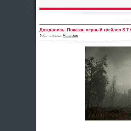
Дождались: Показан первый трейлер S.T.A
Категория:
Новости