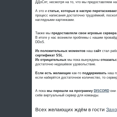
ДДоСят, несмотря на то, что мы предоставляем н
А это и
статьи, которые в наглую перетаскиваю
процесс написания достаточно трудоёмкий, поско
наглядными картинками.
Также мы
предоставляли свои игровые сервера
В итоге у нас возникли проблемы с нашим провай
DDoS.
Из положительных моментов
наш
сайт
стал раб
сертификат SSL
.
Из отрицательных
мы пока вынуждены
отказатьс
достаточно недешёвое удовольствие.
Если есть желающие
как-то
поддерживать
наш п
если наберётся достаточное количество, то серве
А пока
мы перешли на программу
DISCORD
они 
себе виртуальный сервер для команды.
Всех желающих ждём в гости
Захо