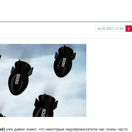
11-01-2017, 17:54
Ин
фо
рм
аци
я к
нов
ост
и
ak)
уже давно знают, что некоторые недоброжелатели нас очень часто