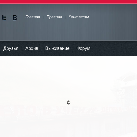
Главная
Правила
Контакты
Мы в
Мы в
Twitte
vKont
akte
Друзья
Архив
Выживание
Форум