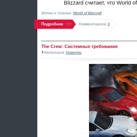
Blizzard считает, что World 
Метки к статье:
World of Warcraft
Подробнее
Комментариев:
0
The Crew: Системные требования
Категория:
Новости