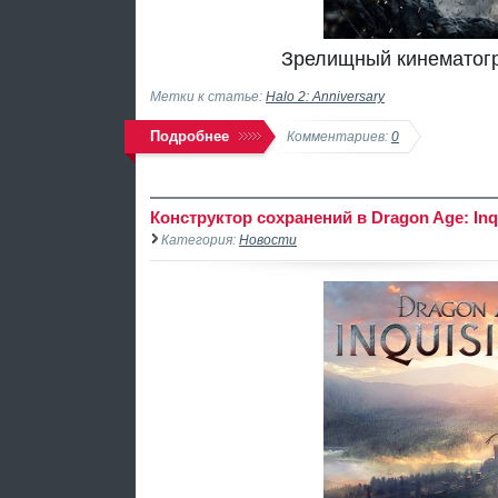
Зрелищный кинематогра
Метки к статье:
Halo 2: Anniversary
Подробнее
Комментариев:
0
Конструктор сохранений в Dragon Age: Inqu
Категория:
Новости