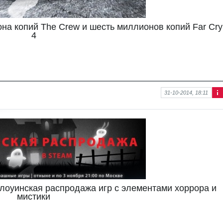
она копий The Crew и шесть миллионов копий Far Cry
4
31-10-2014, 18:11
Ин
фо
рм
аци
я к
нов
ост
и
ллоуинская распродажа игр с элементами хоррора и
мистики