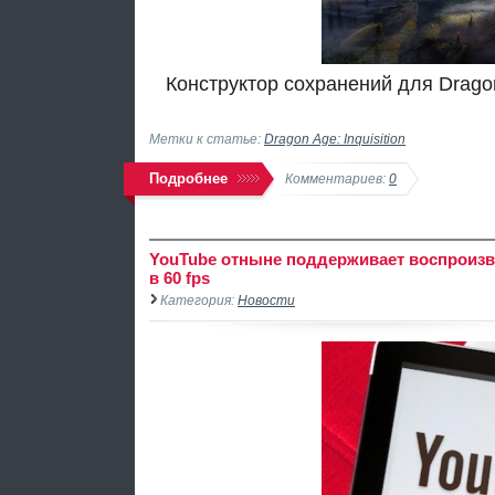
Конструктор сохранений для Dragon
Метки к статье:
Dragon Age: Inquisition
Подробнее
Комментариев:
0
YouTube отныне поддерживает воспроизв
в 60 fps
Категория:
Новости