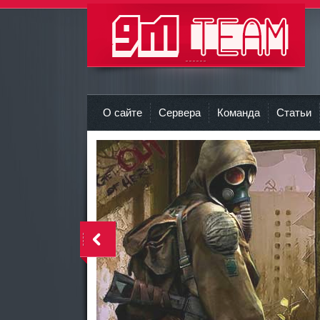
9m-team Команда 9M
r
О сайте
Сервера
Команда
Статьи
<