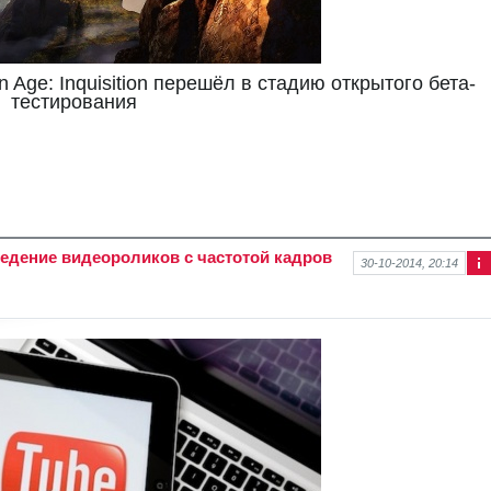
 Age: Inquisition перешёл в стадию открытого бета-
тестирования
едение видеороликов с частотой кадров
30-10-2014, 20:14
Ин
фо
рм
аци
я к
нов
ост
и