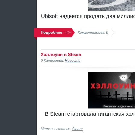
Ubisoft надеется продать два милли
Подробнее
Комментариев:
0
Хэллоуин в Steam
Категория:
Новости
В Steam стартовала гигантская хэ
Метки к статье:
Steam