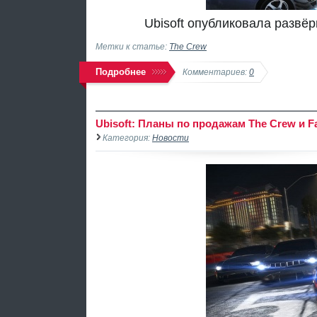
Ubisoft опубликовала развё
Метки к статье:
The Crew
Подробнее
Комментариев:
0
Ubisoft: Планы по продажам The Crew и Fa
Категория:
Новости