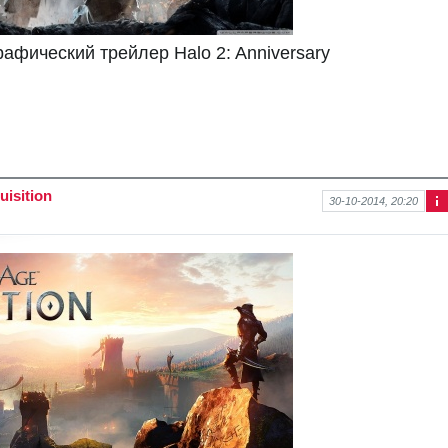
фический трейлер Halo 2: Anniversary
isition
30-10-2014, 20:20
Ин
фо
рм
аци
я к
нов
ост
и