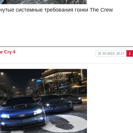
рнутые системные требования гонки The Crew
r Cry 4
31-10-2014, 18:17
Ин
фо
рм
аци
я к
нов
ост
и