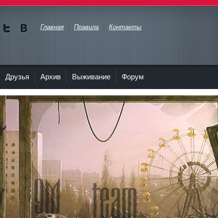
Главная
Правила
Контакты
Мы в
Мы в
Twitte
vKont
akte
Друзья
Архив
Выживание
Форум