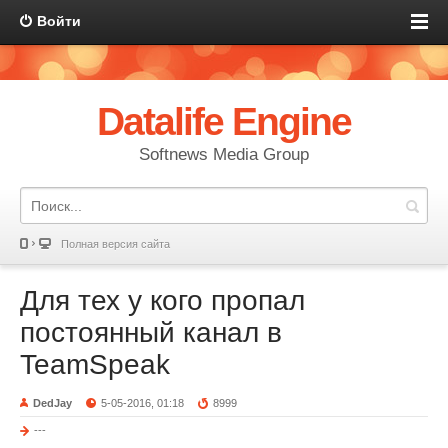
Войти
Datalife Engine
Softnews Media Group
Полная версия сайта
Для тех у кого пропал
постоянный канал в
TeamSpeak
DedJay
5-05-2016, 01:18
8999
---