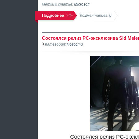
Метки к статье:
Microsoft
Подробнее
Комментариев:
0
Состоялся релиз PC-эксклюзива Sid Meier's
Категория:
Новости
Состоялся релиз PC-эксклюз