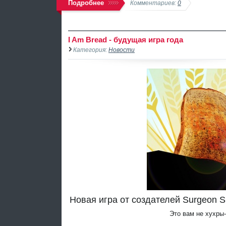
Подробнее
Комментариев:
0
I Am Bread - будущая игра года
Категория:
Новости
Новая игра от создателей Surgeon S
Это вам не хухры-