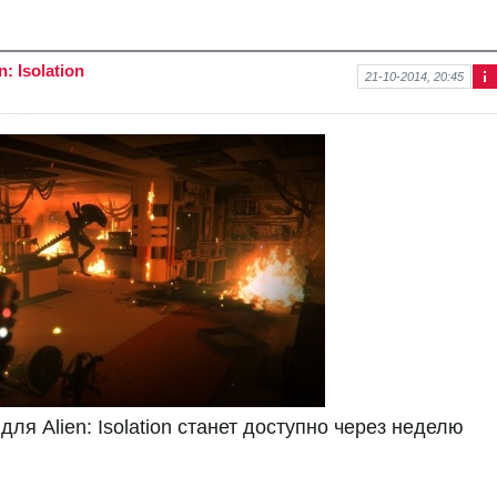
 Isolation
21-10-2014, 20:45
Ин
фо
рм
аци
я к
нов
ост
и
ля Alien: Isolation станет доступно через неделю