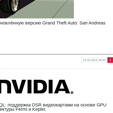
бновлённую версию Grand Theft Auto: San Andreas
23-10-2014, 04:43
Ин
фо
рм
аци
я к
нов
ост
и
HQL: поддержка DSR видеокартами на основе GPU
ектуры Fermi и Kepler,