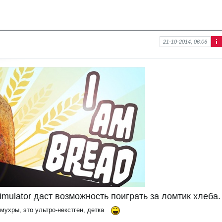
21-10-2014, 06:06
Ин
фо
рм
аци
я к
нов
ост
и
imulator даст возможность поиграть за ломтик хлеба.
мухры, это ультро-некстген, детка