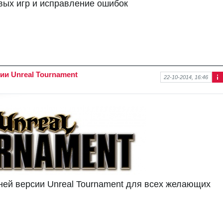
вых игр и исправление ошибок
ии Unreal Tournament
22-10-2014, 16:46
Ин
фо
рм
аци
я к
нов
ост
и
ней версии Unreal Tournament для всех желающих