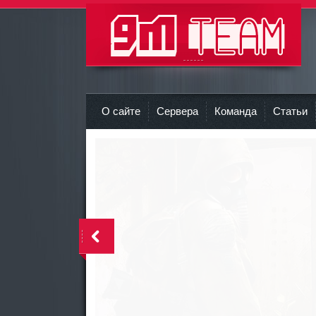
9m-team Команда 9M
r
О сайте
Сервера
Команда
Статьи
<