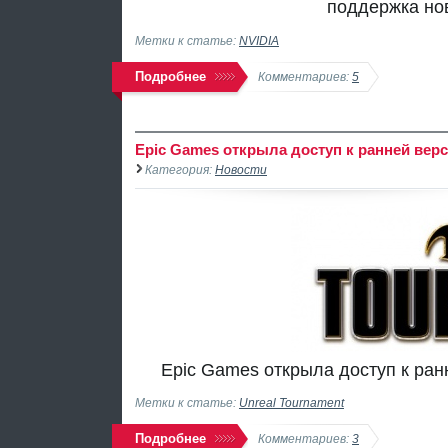
поддержка но
Метки к статье:
NVIDIA
Подробнее
Комментариев:
5
Epic Games открыла доступ к ранней верс
Категория:
Новости
Epic Games открыла доступ к ран
Метки к статье:
Unreal Tournament
Подробнее
Комментариев:
3