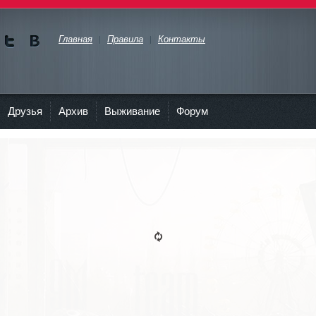
Главная
Правила
Контакты
Мы в
Мы в
Twitte
vKont
akte
Друзья
Архив
Выживание
Форум