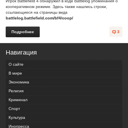
Игрок Battlefield 4 обнаружил в коде Battlelog упоминания о
кооперативном режиме. Здесь также нашлись строки,
ссылающиеся на страницы вида
battlelog.battlefield.com/bf4/coop/
Подробнее
3
Навигация
О сайте
В мире
Экономика
Религия
Криминал
Спорт
Культура
Инопресса