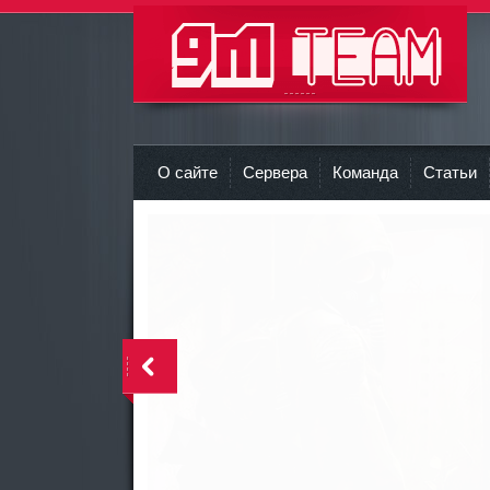
9m-team Команда 9M
r
О сайте
Сервера
Команда
Статьи
<