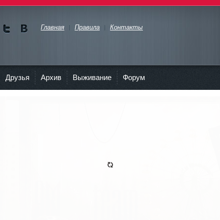
Главная
Правила
Контакты
Мы в
Мы в
Twitte
vKont
akte
Друзья
Архив
Выживание
Форум