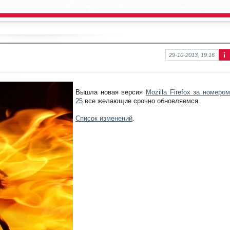
29-10-2013, 19:16
Ин
фо
рм
аци
Вышла новая версия
Mozilla Firefox за номером
я к
25
все желающие срочно обновляемся.
нов
ост
Список изменений
.
и