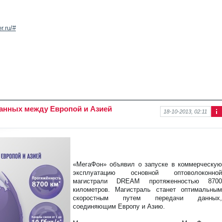
r.ru/#
данных между Европой и Азией
18-10-2013, 02:11
Ин
фо
рм
аци
я к
нов
«МегаФон» объявил о запуске в коммерческую
ост
эксплуатацию основной оптоволоконной
и
магистрали DREAM протяженностью 8700
километров. Магистраль станет оптимальным
скоростным путем передачи данных,
соединяющим Европу и Азию.