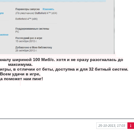
налу шириной 100 Миб/с. хотя и не сразу разогналась до
максимума.
гры, в отличии от беты, доступна и для 32 битный систем.
Всем удачи в игре,
а поможет нам пинг!
25-10-2013, 17:03
Ин