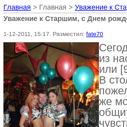
Главная
> Главная >
Уважение к Ста
Уважение к Старшим, с Днем рожден
1-12-2011, 15:17. Разместил:
fate70
Сего
из н
или 
В сто
пожел
же мо
общи
чувс